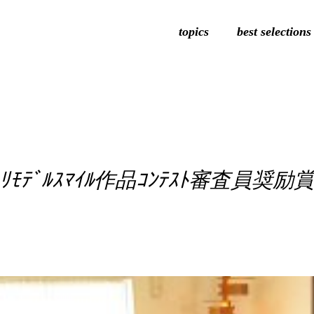
topics
best selections
ﾘﾓﾃﾞﾙｽﾏｲﾙ作品ｺﾝﾃｽﾄ審査員奨励