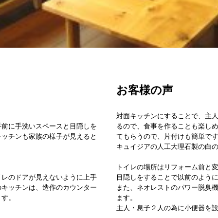
お客様の声
対面キッチンにすることで、主
手前に手洗いスペースと目隠しを
るので、食事を作ることも楽し
キッチンも家族の様子が見えると
てもらうので、片付けも簡単で
キュイジアの人工大理石製の白
トイレの場所はリフォーム前と
イレのドアが見えないように上手
目隠しをすることで以前のよう
のキッチンは、造作のカウンター
また、ネオレストのパワー脱臭
ます。
ます。
主人・息子２人の為に小便器を