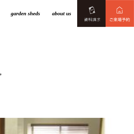
garden sheds
about us
賞