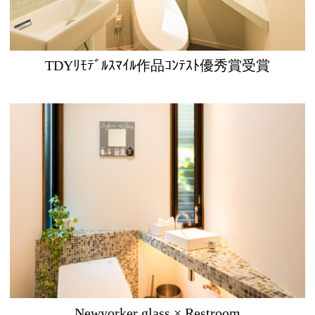
TDYﾘﾓﾃﾞﾙｽﾏｲﾙ作品ｺﾝﾃｽﾄ優秀賞受賞
Newyorker glass × Restroom