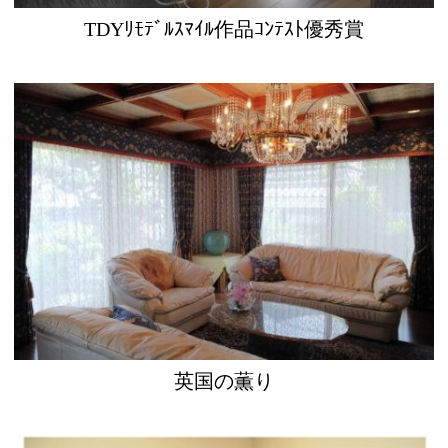
TDYﾘﾓﾃﾞﾙｽﾏｲﾙ作品ｺﾝﾃｽﾄ優秀賞
英国の薫り