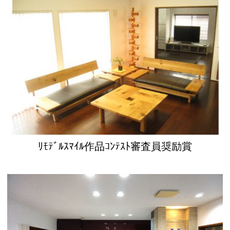
ﾘﾓﾃﾞﾙｽﾏｲﾙ作品ｺﾝﾃｽﾄ審査員奨励賞