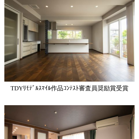
TDYﾘﾓﾃﾞﾙｽﾏｲﾙ作品ｺﾝﾃｽﾄ審査員奨励賞受賞