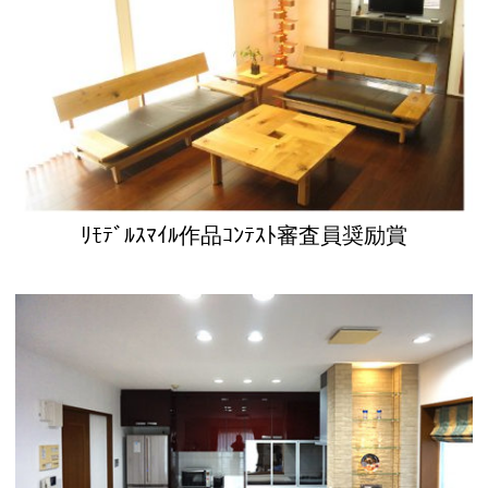
ﾘﾓﾃﾞﾙｽﾏｲﾙ作品ｺﾝﾃｽﾄ審査員奨励賞