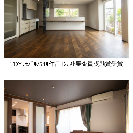
TDYﾘﾓﾃﾞﾙｽﾏｲﾙ作品ｺﾝﾃｽﾄ審査員奨励賞受賞