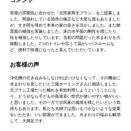
コメント
母屋の雰囲気に合わせた「古民家再生プラン」をご提案しま
した。間崩れしている箇所の修正など大変な面もありました
が、すき間を埋めて本来の家の良さを活かしました。また耐
震面の補強も実施しました。床の水平面の剛性を増したり、
柱を補強したりしています。当初の問題だった水まわりを大
移動しました。2つのトイレや広くて温かいバスルームな
ど、便利で快適になったと喜んでいただいています。
お客様の声
浄化槽の引き込みをしなければいけなくなって、その機会に
水まわりを直したいと三陽ホーミングさんに相談しました。
元ブラシ工場だった離れを有効利用しようということにな
り、どうせなら子どもや孫達若い世代が使いやすい物がいい
と思いました。その一方で古民家の風情を残したいという気
持ちもあります。私たち夫婦では思いもつかないような提案
をいただき、いい部屋ができました。水まわりの悩みも解消
して、大満足です。