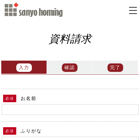
資料請求
入力
確認
完了
お名前
必須
ふりがな
必須