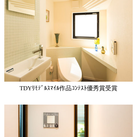
TDYﾘﾓﾃﾞﾙｽﾏｲﾙ作品ｺﾝﾃｽﾄ優秀賞受賞