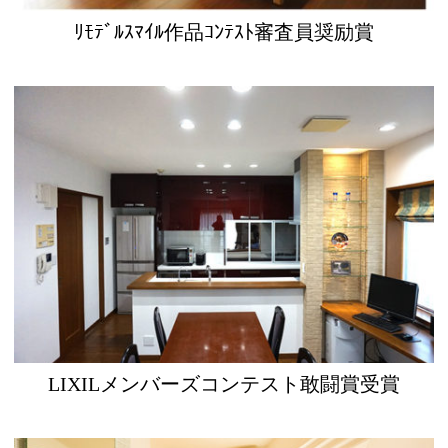
ﾘﾓﾃﾞﾙｽﾏｲﾙ作品ｺﾝﾃｽﾄ審査員奨励賞
LIXILメンバーズコンテスト敢闘賞受賞