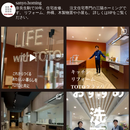
sanyo.homing
奈良生駒で30年。住宅改修、
注文住宅専門の三陽ホーミングで
す。
リフォーム、外構、木製物置や小屋も。
詳しくはHPをご覧く
ださい。