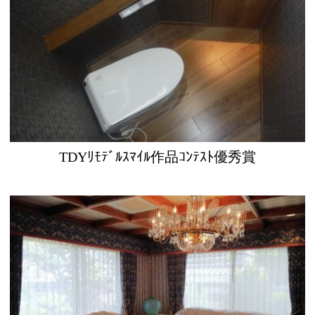
TDYﾘﾓﾃﾞﾙｽﾏｲﾙ作品ｺﾝﾃｽﾄ優秀賞