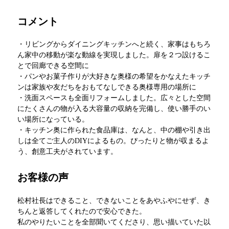
コメント
・リビングからダイニングキッチンへと続く、家事はもちろ
ん家中の移動が楽な動線を実現しました。扉を２つ設けるこ
とで回廊できる空間に
・パンやお菓子作りが大好きな奥様の希望をかなえたキッチ
ンは家族や友だちをおもてなしできる奥様専用の場所に
・洗面スペースも全面リフォームしました。広々とした空間
にたくさんの物が入る大容量の収納を完備し、使い勝手のい
い場所になっている。
・キッチン奥に作られた食品庫は、なんと、中の棚や引き出
しは全てご主人のDIYによるもの。ぴったりと物が収まるよ
う、創意工夫がされています。
お客様の声
松村社長はできること、できないことをあやふやにせず、き
ちんと返答してくれたので安心できた。
私のやりたいことを全部聞いてくださり、思い描いていた以