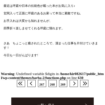
最近は坪庭や日本の伝統色が載った本がお気に入り♪
玄関入って正面に坪庭のあるお家って本当に素敵ですね。
お手入れは大変かも知れませんが、
四季折々楽しませてくれる坪庭に憧れます。
さあ ちょこっと癒されたところで、溜まった仕事を片付けていきま
す！
今日も一日がんばります!
Warning
: Undefined variable $digits in
/home/kir082617/public_htm
l/wp-content/themes/barba-2/functions.php
on line
630
267
268
269