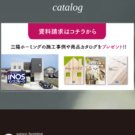
catalog
sanyo.homing