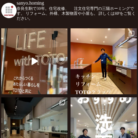
sanyo.homing
奈良生駒で30年。住宅改修、
注文住宅専門の三陽ホーミングで
す。
リフォーム、外構、木製物置や小屋も。
詳しくはHPをご覧く
ださい。