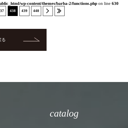
blic_html/wp-content/themes/barba-2/functions.php
on line
630
37
438
439
440
戻る
catalog