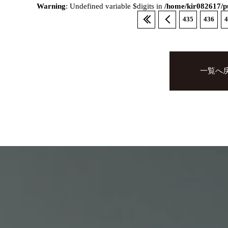
Warning
: Undefined variable $digits in
/home/kir082617/pu
435
436
4
一覧へ