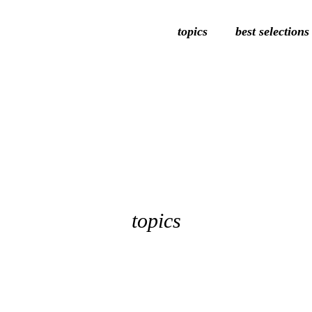
topics
best selections
topics