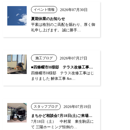
イベント情報
2026年07月30日
夏期休業のお知らせ
平素は格別のご高配を賜わり、厚く御
礼申し上げます。 誠に勝手…
施工ブログ
2026年07月27日
■四條畷市H様邸 テラス改修工事はじまり…
四條畷市H様邸 テラス改修工事はじ
まりました 解体工事 &n…
スタッフブログ
2026年07月19日
まちかど相談会7月18日(土)ご来場あり…
7月18日（土） 中村屋 東生駒店に
て 三陽ホーミング恒例の…