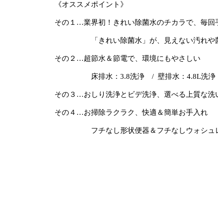
《オススメポイント》
その１…業界初！きれい除菌水のチカラで、毎回
「きれい除菌水」が、見えない汚れや菌を
その２…超節水＆節電で、環境にもやさしい
床排水：3.8洗浄 / 壁排水：4.8L洗浄
その３…おしり洗浄とビデ洗浄、選べる上質な洗
その４…お掃除ラクラク、快適＆簡単お手入れ
フチなし形状便器＆フチなしウォシュレッ