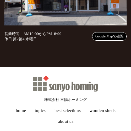
営業時間 AM10:00からPM18:00
Google Mapで確認
休日 第2第4 水曜日
株式会社 三陽ホーミング
home
topics
best selections
wooden sheds
about us