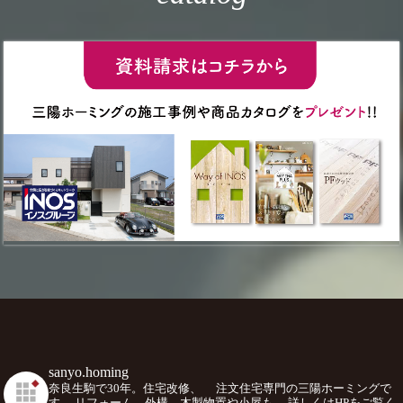
sanyo.homing
奈良生駒で30年。住宅改修、
注文住宅専門の三陽ホーミングで
す。
リフォーム、外構、木製物置や小屋も。
詳しくはHPをご覧く