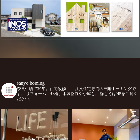
sanyo.homing
奈良生駒で30年。住宅改修、
注文住宅専門の三陽ホーミングで
す。
リフォーム、外構、木製物置や小屋も。
詳しくはHPをご覧く
ださい。