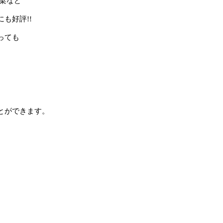
梁など
も好評!!
っても
とができます。