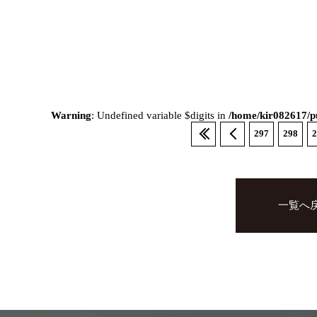
Warning
: Undefined variable $digits in
/home/kir082617/pu
297
298
2
一覧へ