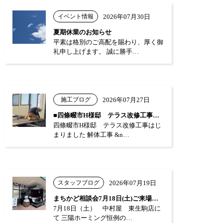
イベント情報
2026年07月30日
夏期休業のお知らせ
平素は格別のご高配を賜わり、厚く御
礼申し上げます。 誠に勝手…
施工ブログ
2026年07月27日
■四條畷市H様邸 テラス改修工事はじまり…
四條畷市H様邸 テラス改修工事はじ
まりました 解体工事 &n…
スタッフブログ
2026年07月19日
まちかど相談会7月18日(土)ご来場あり…
7月18日（土） 中村屋 東生駒店に
て 三陽ホーミング恒例の…