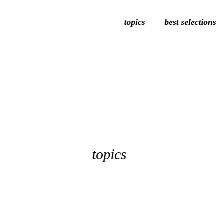
topics
best selections
topics