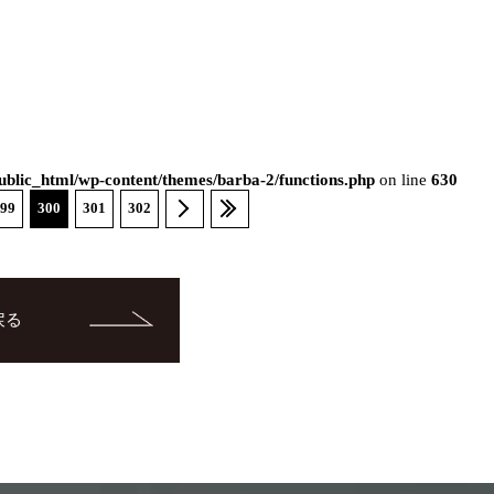
blic_html/wp-content/themes/barba-2/functions.php
on line
630
99
300
301
302
戻る