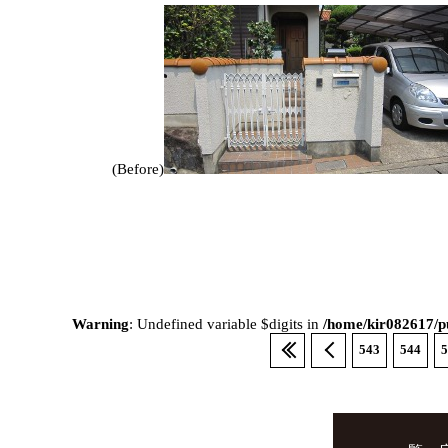
(Before)
Warning
: Undefined variable $digits in
/home/kir082617/pu
543
544
5