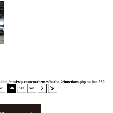
blic_html/wp-content/themes/barba-2/functions.php
on line
630
45
546
547
548