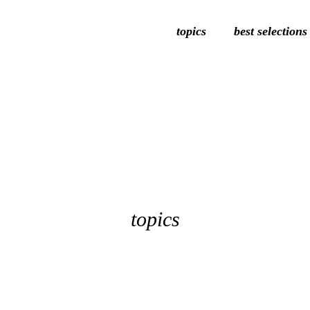
topics
best selections
topics