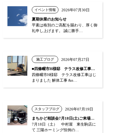
イベント情報
2026年07月30日
夏期休業のお知らせ
平素は格別のご高配を賜わり、厚く御
礼申し上げます。 誠に勝手…
施工ブログ
2026年07月27日
■四條畷市H様邸 テラス改修工事はじまり…
四條畷市H様邸 テラス改修工事はじ
まりました 解体工事 &n…
スタッフブログ
2026年07月19日
まちかど相談会7月18日(土)ご来場あり…
7月18日（土） 中村屋 東生駒店に
て 三陽ホーミング恒例の…