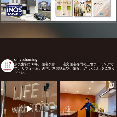
sanyo.homing
奈良生駒で30年。住宅改修、
注文住宅専門の三陽ホーミングで
す。
リフォーム、外構、木製物置や小屋も。
詳しくはHPをご覧く
ださい。