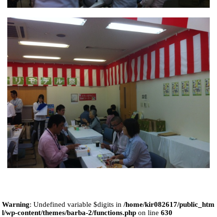
Warning
: Undefined variable $digits in
/home/kir082617/public_htm
l/wp-content/themes/barba-2/functions.php
on line
630