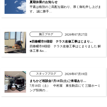
夏期休業のお知らせ
平素は格別のご高配を賜わり、厚く御礼申し上げま
す。 誠に勝手…
施工ブログ
2026年07月27日
■四條畷市H様邸 テラス改修工事はじまり…
四條畷市H様邸 テラス改修工事はじまりました 解
体工事 &n…
スタッフブログ
2026年07月19日
まちかど相談会7月18日(土)ご来場あり…
7月18日（土） 中村屋 東生駒店にて 三陽ホーミ
ング恒例の…