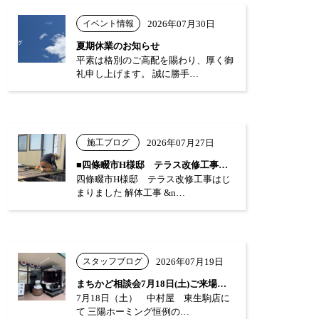
イベント情報
2026年07月30日
夏期休業のお知らせ
平素は格別のご高配を賜わり、厚く御
礼申し上げます。 誠に勝手…
施工ブログ
2026年07月27日
■四條畷市H様邸 テラス改修工事はじまり…
四條畷市H様邸 テラス改修工事はじ
まりました 解体工事 &n…
スタッフブログ
2026年07月19日
まちかど相談会7月18日(土)ご来場あり…
7月18日（土） 中村屋 東生駒店に
て 三陽ホーミング恒例の…