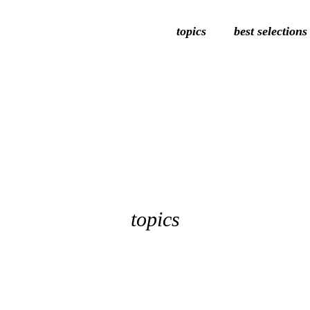
topics
best selections
topics