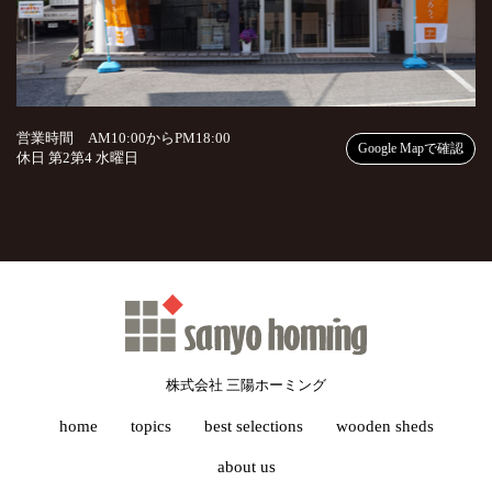
営業時間 AM10:00からPM18:00
Google Mapで確認
休日 第2第4 水曜日
株式会社 三陽ホーミング
home
topics
best selections
wooden sheds
about us