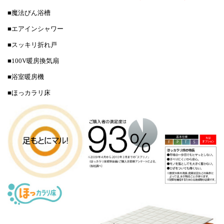
■魔法びん浴槽
■エアインシャワー
■スッキリ折れ戸
■100V暖房換気扇
■浴室暖房機
■ほっカラリ床