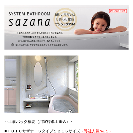
～工事パック概要（浴室標準工事込）～
■ＴＯＴＯサザナ Ｓタイプ１２１６サイズ
（弊社人気No.１）