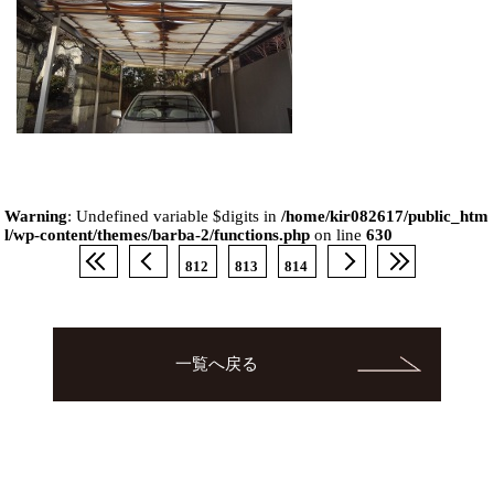
Warning
: Undefined variable $digits in
/home/kir082617/public_htm
l/wp-content/themes/barba-2/functions.php
on line
630
812
813
814
一覧へ戻る