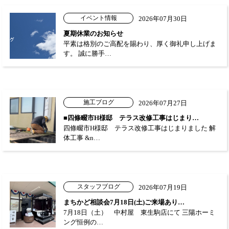
イベント情報
2026年07月30日
夏期休業のお知らせ
平素は格別のご高配を賜わり、厚く御礼申し上げま
す。 誠に勝手…
施工ブログ
2026年07月27日
■四條畷市H様邸 テラス改修工事はじまり…
四條畷市H様邸 テラス改修工事はじまりました 解
体工事 &n…
スタッフブログ
2026年07月19日
まちかど相談会7月18日(土)ご来場あり…
7月18日（土） 中村屋 東生駒店にて 三陽ホーミ
ング恒例の…