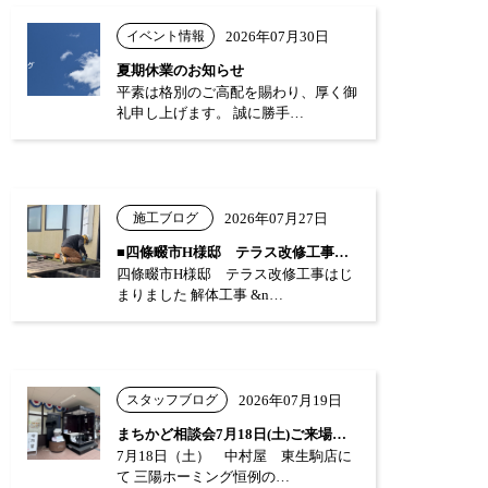
イベント情報
2026年07月30日
夏期休業のお知らせ
平素は格別のご高配を賜わり、厚く御
礼申し上げます。 誠に勝手…
施工ブログ
2026年07月27日
■四條畷市H様邸 テラス改修工事はじまり…
四條畷市H様邸 テラス改修工事はじ
まりました 解体工事 &n…
スタッフブログ
2026年07月19日
まちかど相談会7月18日(土)ご来場あり…
7月18日（土） 中村屋 東生駒店に
て 三陽ホーミング恒例の…