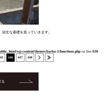
、頑丈な基礎を造っていきます。
blic_html/wp-content/themes/barba-2/functions.php
on line
630
45
446
447
448
戻る