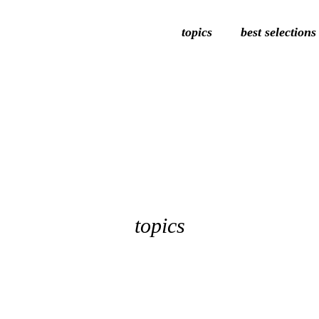
topics
best selections
topics