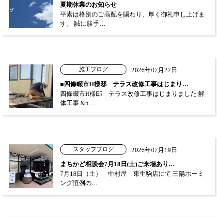
夏期休業のお知らせ
平素は格別のご高配を賜わり、厚く御礼申し上げま
す。 誠に勝手…
施工ブログ
2026年07月27日
■四條畷市H様邸 テラス改修工事はじまり…
四條畷市H様邸 テラス改修工事はじまりました 解
体工事 &n…
スタッフブログ
2026年07月19日
まちかど相談会7月18日(土)ご来場あり…
7月18日（土） 中村屋 東生駒店にて 三陽ホーミ
ング恒例の…