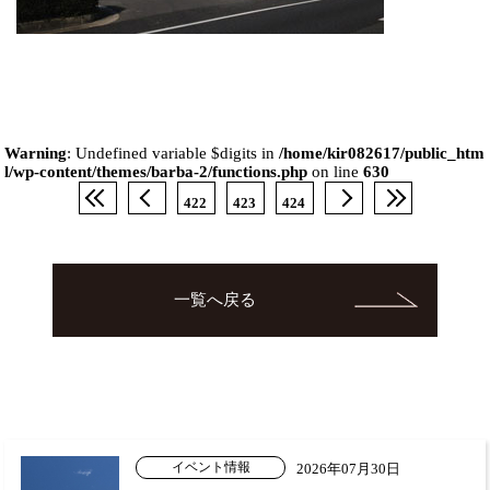
Warning
: Undefined variable $digits in
/home/kir082617/public_htm
l/wp-content/themes/barba-2/functions.php
on line
630
422
423
424
一覧へ戻る
イベント情報
2026年07月30日