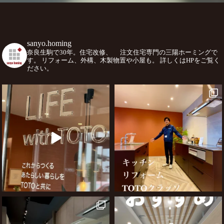
sanyo.homing
奈良生駒で30年。住宅改修、
注文住宅専門の三陽ホーミングで
す。
リフォーム、外構、木製物置や小屋も。
詳しくはHPをご覧く
ださい。