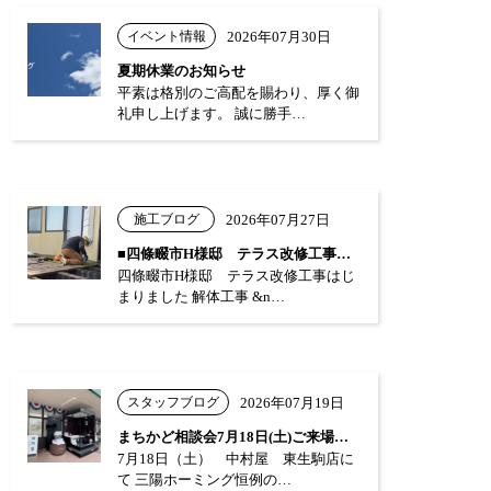
イベント情報
2026年07月30日
夏期休業のお知らせ
平素は格別のご高配を賜わり、厚く御
礼申し上げます。 誠に勝手…
施工ブログ
2026年07月27日
■四條畷市H様邸 テラス改修工事はじまり…
四條畷市H様邸 テラス改修工事はじ
まりました 解体工事 &n…
スタッフブログ
2026年07月19日
まちかど相談会7月18日(土)ご来場あり…
7月18日（土） 中村屋 東生駒店に
て 三陽ホーミング恒例の…