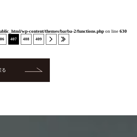
blic_html/wp-content/themes/barba-2/functions.php
on line
630
06
407
408
409
戻る