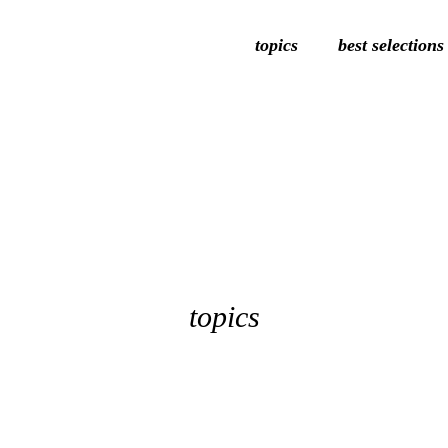
topics
best selections
topics