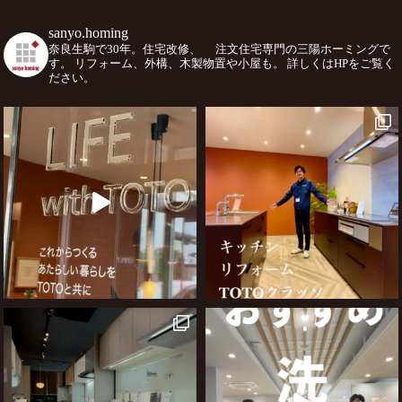
sanyo.homing
奈良生駒で30年。住宅改修、
注文住宅専門の三陽ホーミングで
す。
リフォーム、外構、木製物置や小屋も。
詳しくはHPをご覧く
ださい。