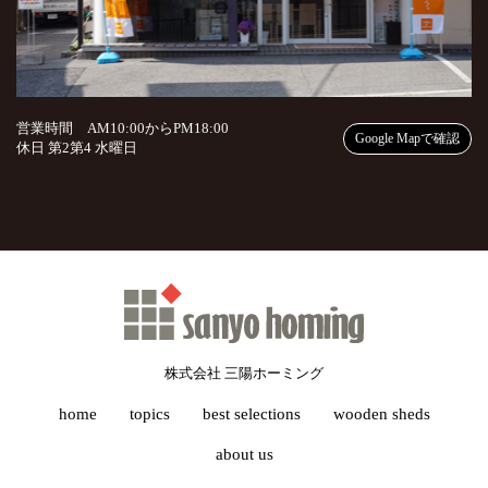
営業時間 AM10:00からPM18:00
Google Mapで確認
休日 第2第4 水曜日
株式会社 三陽ホーミング
home
topics
best selections
wooden sheds
about us