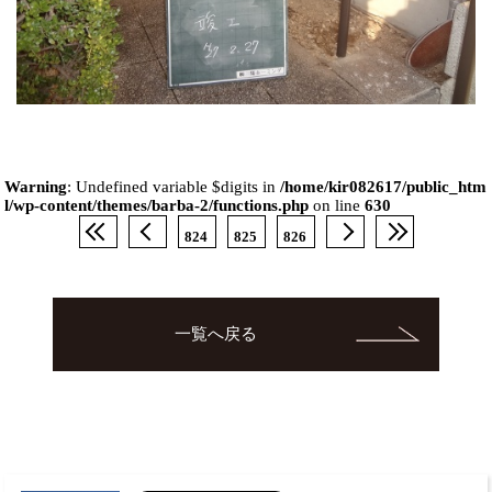
Warning
: Undefined variable $digits in
/home/kir082617/public_htm
l/wp-content/themes/barba-2/functions.php
on line
630
824
825
826
一覧へ戻る