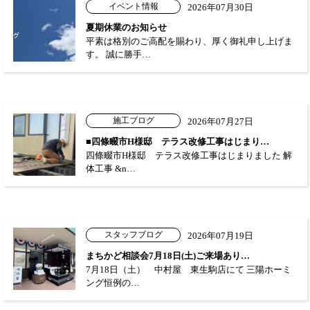
イベント情報
2026年07月30日
夏期休業のお知らせ
平素は格別のご高配を賜わり、厚く御礼申し上げま
す。 誠に勝手…
施工ブログ
2026年07月27日
■四條畷市H様邸 テラス改修工事はじまり…
四條畷市H様邸 テラス改修工事はじまりました 解
体工事 &n…
スタッフブログ
2026年07月19日
まちかど相談会7月18日(土)ご来場あり…
7月18日（土） 中村屋 東生駒店にて 三陽ホーミ
ング恒例の…