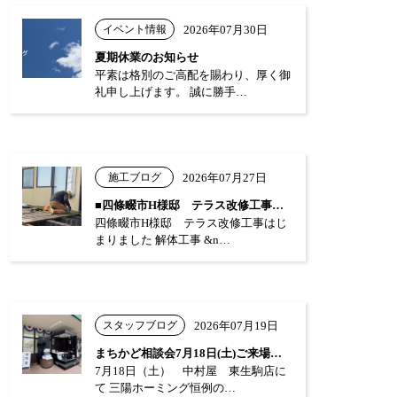
イベント情報
2026年07月30日
夏期休業のお知らせ
平素は格別のご高配を賜わり、厚く御
礼申し上げます。 誠に勝手…
施工ブログ
2026年07月27日
■四條畷市H様邸 テラス改修工事はじまり…
四條畷市H様邸 テラス改修工事はじ
まりました 解体工事 &n…
スタッフブログ
2026年07月19日
まちかど相談会7月18日(土)ご来場あり…
7月18日（土） 中村屋 東生駒店に
て 三陽ホーミング恒例の…