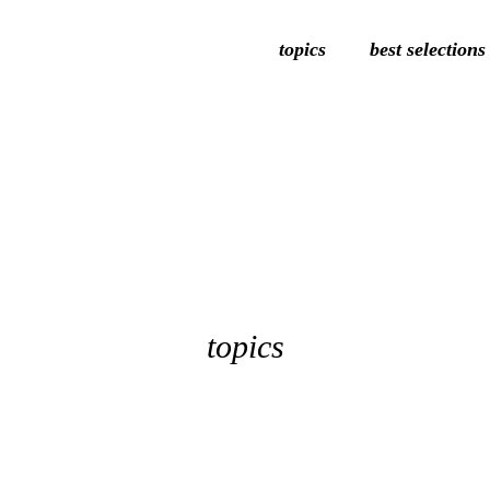
topics
best selections
topics