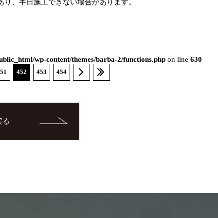
あり、半日施工できない場合があります。
blic_html/wp-content/themes/barba-2/functions.php
on line
630
51
452
453
454
戻る