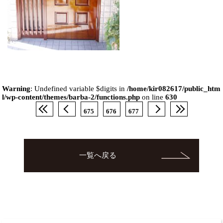
Warning
: Undefined variable $digits in
/home/kir082617/public_htm
l/wp-content/themes/barba-2/functions.php
on line
630
675
676
677
一覧へ戻る