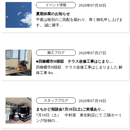
イベント情報
2026年07月30日
夏期休業のお知らせ
平素は格別のご高配を賜わり、厚く御礼申し上げま
す。 誠に勝手…
施工ブログ
2026年07月27日
■四條畷市H様邸 テラス改修工事はじまり…
四條畷市H様邸 テラス改修工事はじまりました 解
体工事 &n…
スタッフブログ
2026年07月19日
まちかど相談会7月18日(土)ご来場あり…
7月18日（土） 中村屋 東生駒店にて 三陽ホーミ
ング恒例の…