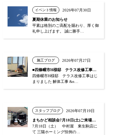
イベント情報
2026年07月30日
夏期休業のお知らせ
平素は格別のご高配を賜わり、厚く御
礼申し上げます。 誠に勝手…
施工ブログ
2026年07月27日
■四條畷市H様邸 テラス改修工事はじまり…
四條畷市H様邸 テラス改修工事はじ
まりました 解体工事 &n…
スタッフブログ
2026年07月19日
まちかど相談会7月18日(土)ご来場あり…
7月18日（土） 中村屋 東生駒店に
て 三陽ホーミング恒例の…