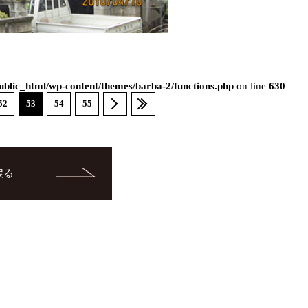
blic_html/wp-content/themes/barba-2/functions.php
on line
630
52
53
54
55
戻る