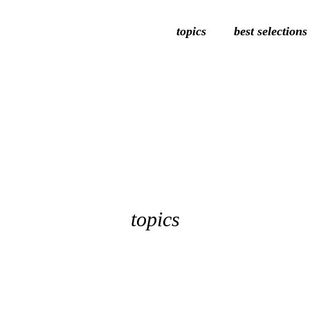
topics
best selections
topics