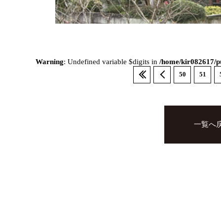
Warning
: Undefined variable $digits in
/home/kir082617/pu
50
51
一覧へ