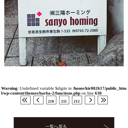
Warning
: Undefined variable $digits in
/home/kir082617/public_htm
l/wp-content/themes/barba-2/functions.php
on line
630
210
211
212
一覧へ戻る