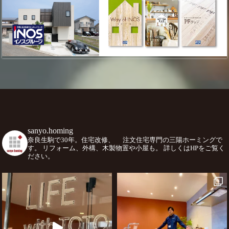
sanyo.homing
奈良生駒で30年。住宅改修、
注文住宅専門の三陽ホーミングで
す。
リフォーム、外構、木製物置や小屋も。
詳しくはHPをご覧く
ださい。