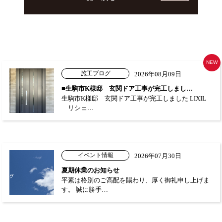
NEW
施工ブログ
2026年08月09日
■生駒市K様邸 玄関ドア工事が完工しまし…
生駒市K様邸 玄関ドア工事が完工しました LIXIL
リシェ…
イベント情報
2026年07月30日
夏期休業のお知らせ
平素は格別のご高配を賜わり、厚く御礼申し上げま
す。 誠に勝手…