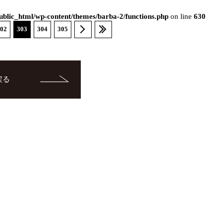
blic_html/wp-content/themes/barba-2/functions.php
on line
630
02
303
304
305
戻る