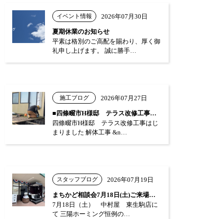
イベント情報
2026年07月30日
夏期休業のお知らせ
平素は格別のご高配を賜わり、厚く御
礼申し上げます。 誠に勝手…
施工ブログ
2026年07月27日
■四條畷市H様邸 テラス改修工事はじまり…
四條畷市H様邸 テラス改修工事はじ
まりました 解体工事 &n…
スタッフブログ
2026年07月19日
まちかど相談会7月18日(土)ご来場あり…
7月18日（土） 中村屋 東生駒店に
て 三陽ホーミング恒例の…