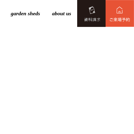
garden sheds
about us