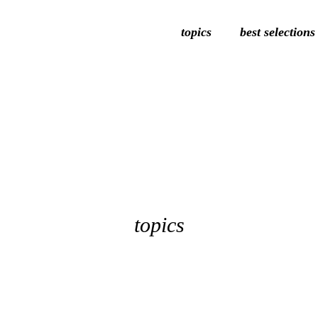
topics
best selections
topics