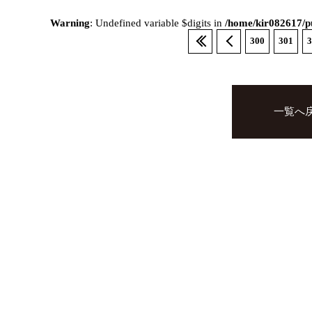
Warning
: Undefined variable $digits in
/home/kir082617/pu
300
301
3
一覧へ