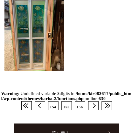
Warning
: Undefined variable $digits in
/home/kir082617/public_htm
l/wp-content/themes/barba-2/functions.php
on line
630
154
155
156