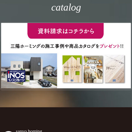
catalog
sanyo.homing