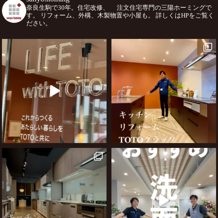
奈良生駒で30年。住宅改修、
注文住宅専門の三陽ホーミングで
す。
リフォーム、外構、木製物置や小屋も。
詳しくはHPをご覧く
ださい。