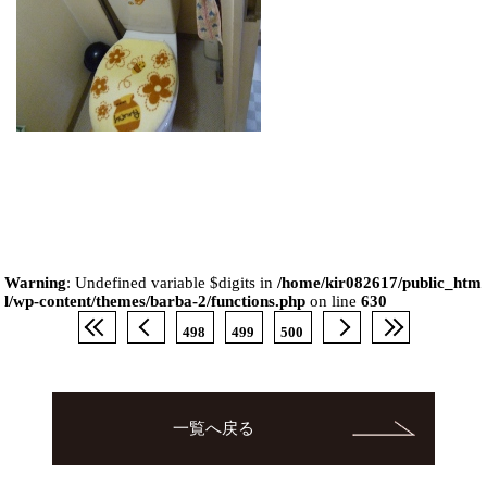
Warning
: Undefined variable $digits in
/home/kir082617/public_htm
l/wp-content/themes/barba-2/functions.php
on line
630
498
499
500
一覧へ戻る