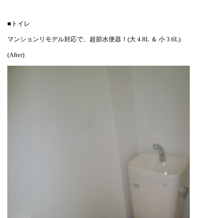
■トイレ
マンションリモデル対応で、超節水便器！(大 4.8L ＆ 小 3.6L)
(After)