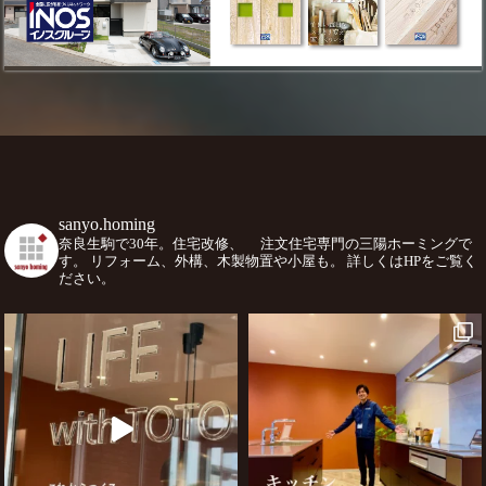
sanyo.homing
奈良生駒で30年。住宅改修、
注文住宅専門の三陽ホーミングで
す。
リフォーム、外構、木製物置や小屋も。
詳しくはHPをご覧く
ださい。