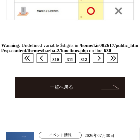
Warning
: Undefined variable $digits in
/home/kir082617/public_htm
l/wp-content/themes/barba-2/functions.php
on line
630
310
311
312
一覧へ戻る
イベント情報
2026年07月30日