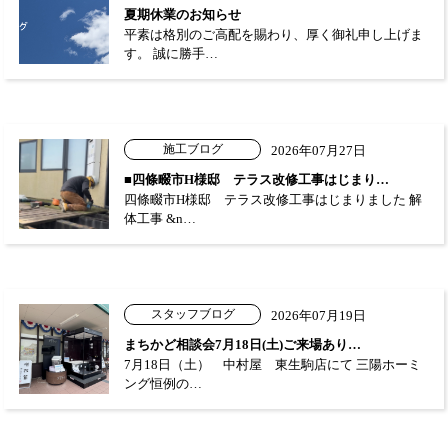
夏期休業のお知らせ
平素は格別のご高配を賜わり、厚く御礼申し上げま
す。 誠に勝手…
施工ブログ
2026年07月27日
■四條畷市H様邸 テラス改修工事はじまり…
四條畷市H様邸 テラス改修工事はじまりました 解
体工事 &n…
スタッフブログ
2026年07月19日
まちかど相談会7月18日(土)ご来場あり…
7月18日（土） 中村屋 東生駒店にて 三陽ホーミ
ング恒例の…