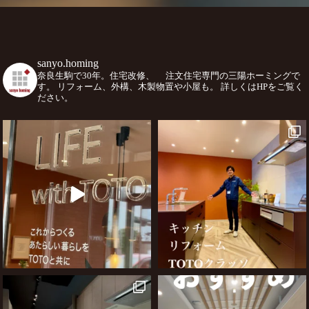
sanyo.homing
奈良生駒で30年。住宅改修、
注文住宅専門の三陽ホーミングで
す。
リフォーム、外構、木製物置や小屋も。
詳しくはHPをご覧く
ださい。