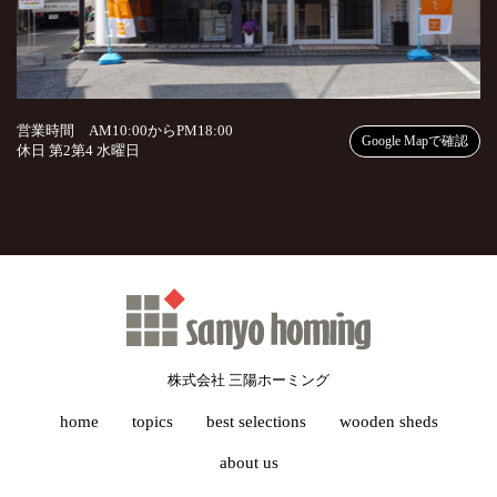
営業時間 AM10:00からPM18:00
Google Mapで確認
休日 第2第4 水曜日
株式会社 三陽ホーミング
home
topics
best selections
wooden sheds
about us