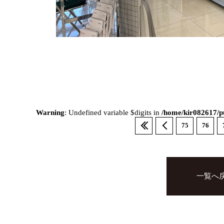
Warning
: Undefined variable $digits in
/home/kir082617/pu
75
76
一覧へ