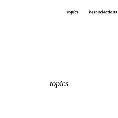
topics
best selections
topics