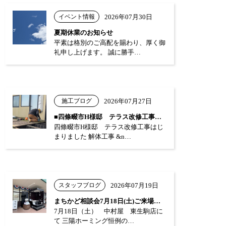
イベント情報
2026年07月30日
夏期休業のお知らせ
平素は格別のご高配を賜わり、厚く御
礼申し上げます。 誠に勝手…
施工ブログ
2026年07月27日
■四條畷市H様邸 テラス改修工事はじまり…
四條畷市H様邸 テラス改修工事はじ
まりました 解体工事 &n…
スタッフブログ
2026年07月19日
まちかど相談会7月18日(土)ご来場あり…
7月18日（土） 中村屋 東生駒店に
て 三陽ホーミング恒例の…