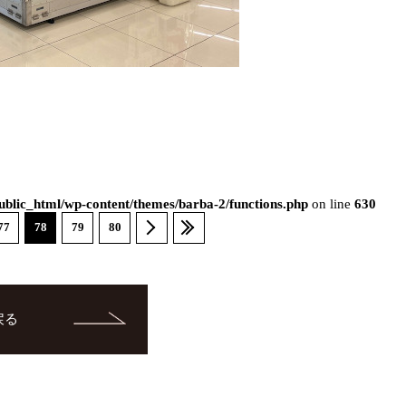
blic_html/wp-content/themes/barba-2/functions.php
on line
630
77
78
79
80
戻る