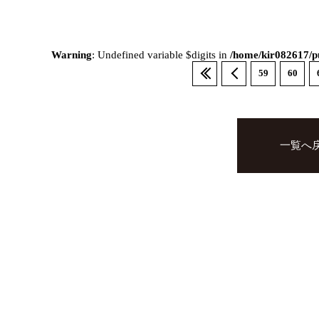
Warning
: Undefined variable $digits in
/home/kir082617/pu
59
60
一覧へ