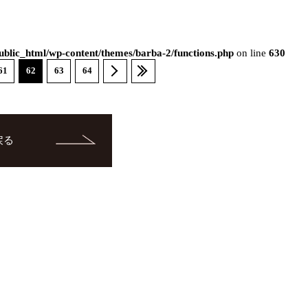
blic_html/wp-content/themes/barba-2/functions.php
on line
630
61
62
63
64
戻る