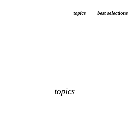
topics
best selections
topics