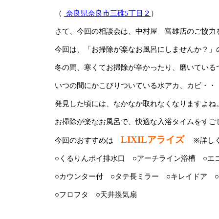
（
奈良県奈良市三碓5丁目２
）
さて、今回の相談会は、中村屋 富雄店のご協力
今回は、「お掃除が楽なお風呂にしませんか？」
冬の間、寒くてお掃除が辛かったり、磨いている
いつの間にかこびりついている水アカ、カビ・・
発見した頃には、なかなか取れなくなりますよね
お掃除が楽なお風呂で、快適な入浴タイムをすご
LIXILアライズ
今回のおすすめは
※詳し
○くるりんポイ排水口 ○アーチライン浴槽 ○エ
○カウンター付 ○タテ長ミラー ○キレイドア 
○フロフタ ○天井換気扇