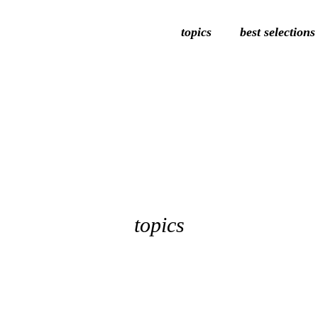
topics
best selections
topics