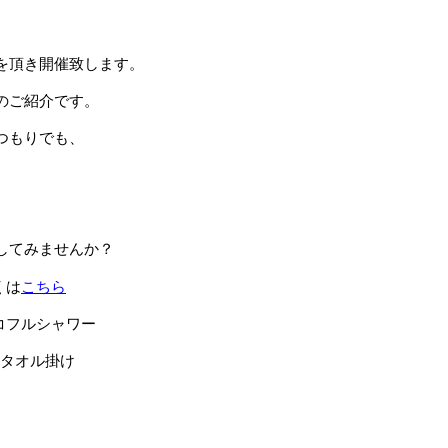
を頂き開催致します。
のご紹介です。
つもりでも、
。
してみませんか？
くは
こちら
コフルシャワー
○タオル掛け