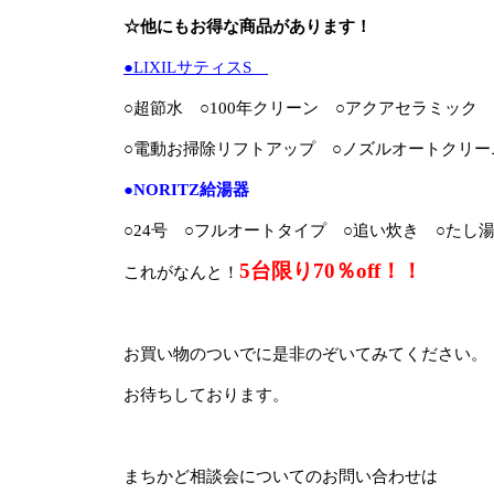
☆他にもお得な商品があります！
●LIXILサティスS
○超節水 ○100年クリーン ○アクアセラミック
○電動お掃除リフトアップ ○ノズルオートクリ
●NORITZ給湯器
○24号 ○フルオートタイプ ○追い炊き ○たし
5台限り70％off！！
これがなんと！
お買い物のついでに是非のぞいてみてください。
お待ちしております。
まちかど相談会についてのお問い合わせは