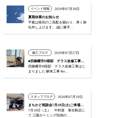
イベント情報
2026年07月30日
夏期休業のお知らせ
平素は格別のご高配を賜わり、厚く御
礼申し上げます。 誠に勝手…
施工ブログ
2026年07月27日
■四條畷市H様邸 テラス改修工事はじまり…
四條畷市H様邸 テラス改修工事はじ
まりました 解体工事 &n…
スタッフブログ
2026年07月19日
まちかど相談会7月18日(土)ご来場あり…
7月18日（土） 中村屋 東生駒店に
て 三陽ホーミング恒例の…