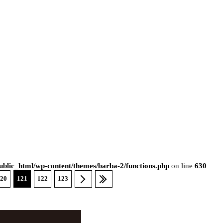
blic_html/wp-content/themes/barba-2/functions.php
on line
630
20
121
122
123