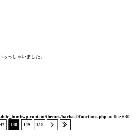
いらっしゃいました。
blic_html/wp-content/themes/barba-2/functions.php
on line
630
47
148
149
150