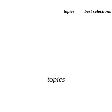
topics
best selections
topics