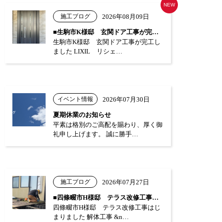
NEW
施工ブログ
2026年08月09日
■生駒市K様邸 玄関ドア工事が完工しまし…
生駒市K様邸 玄関ドア工事が完工し
ました LIXIL リシェ…
イベント情報
2026年07月30日
夏期休業のお知らせ
平素は格別のご高配を賜わり、厚く御
礼申し上げます。 誠に勝手…
施工ブログ
2026年07月27日
■四條畷市H様邸 テラス改修工事はじまり…
四條畷市H様邸 テラス改修工事はじ
まりました 解体工事 &n…