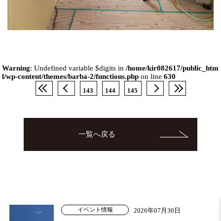
Warning
: Undefined variable $digits in
/home/kir082617/public_htm
l/wp-content/themes/barba-2/functions.php
on line
630
143
144
145
一覧へ戻る
イベント情報
2026年07月30日