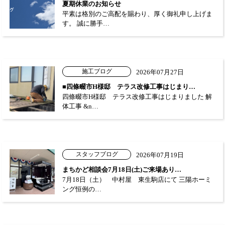
夏期休業のお知らせ
平素は格別のご高配を賜わり、厚く御礼申し上げま
す。 誠に勝手…
施工ブログ
2026年07月27日
■四條畷市H様邸 テラス改修工事はじまり…
四條畷市H様邸 テラス改修工事はじまりました 解
体工事 &n…
スタッフブログ
2026年07月19日
まちかど相談会7月18日(土)ご来場あり…
7月18日（土） 中村屋 東生駒店にて 三陽ホーミ
ング恒例の…