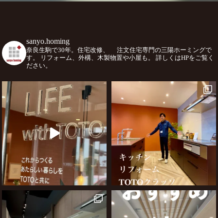
sanyo.homing
奈良生駒で30年。住宅改修、
注文住宅専門の三陽ホーミングで
す。
リフォーム、外構、木製物置や小屋も。
詳しくはHPをご覧く
ださい。