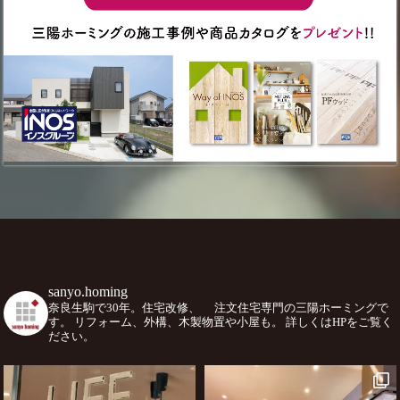
sanyo.homing
奈良生駒で30年。住宅改修、
注文住宅専門の三陽ホーミングで
す。
リフォーム、外構、木製物置や小屋も。
詳しくはHPをご覧く
ださい。