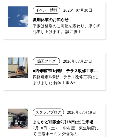
イベント情報
2026年07月30日
夏期休業のお知らせ
平素は格別のご高配を賜わり、厚く御
礼申し上げます。 誠に勝手…
施工ブログ
2026年07月27日
■四條畷市H様邸 テラス改修工事はじまり…
四條畷市H様邸 テラス改修工事はじ
まりました 解体工事 &n…
スタッフブログ
2026年07月19日
まちかど相談会7月18日(土)ご来場あり…
7月18日（土） 中村屋 東生駒店に
て 三陽ホーミング恒例の…