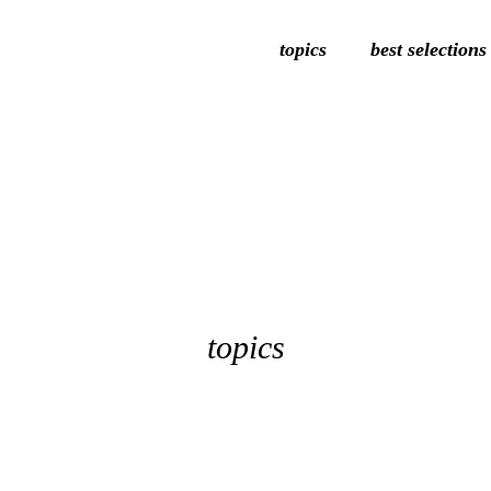
topics
best selections
topics