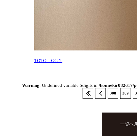
TOTO GG１
Warning
: Undefined variable $digits in
/home/kir082617/pu
308
309
3
一覧へ