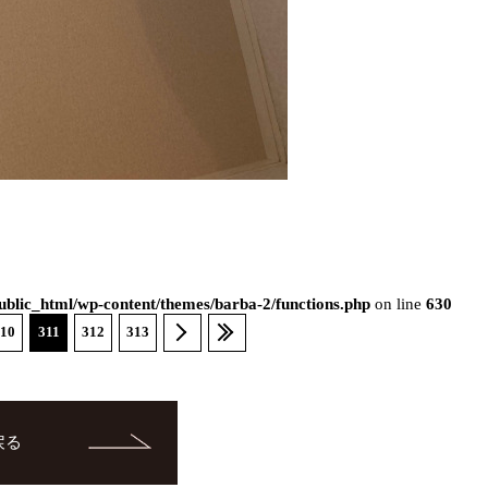
blic_html/wp-content/themes/barba-2/functions.php
on line
630
10
311
312
313
戻る