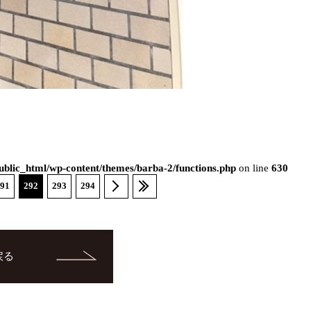
blic_html/wp-content/themes/barba-2/functions.php
on line
630
91
292
293
294
戻る