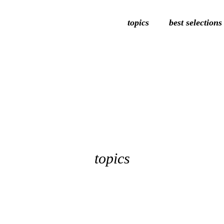
topics
best selections
topics