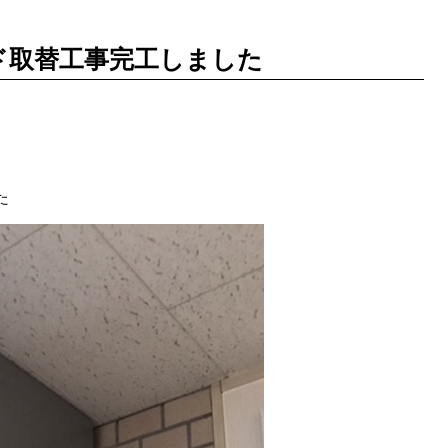
ド取替工事完工しました
た