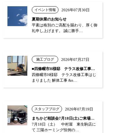
イベント情報
2026年07月30日
夏期休業のお知らせ
平素は格別のご高配を賜わり、厚く御
礼申し上げます。 誠に勝手…
施工ブログ
2026年07月27日
■四條畷市H様邸 テラス改修工事はじまり…
四條畷市H様邸 テラス改修工事はじ
まりました 解体工事 &n…
スタッフブログ
2026年07月19日
まちかど相談会7月18日(土)ご来場あり…
7月18日（土） 中村屋 東生駒店に
て 三陽ホーミング恒例の…