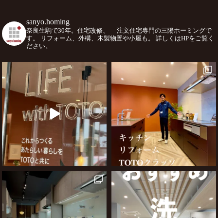
sanyo.homing
奈良生駒で30年。住宅改修、
注文住宅専門の三陽ホーミングで
す。
リフォーム、外構、木製物置や小屋も。
詳しくはHPをご覧く
ださい。