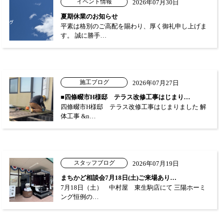
イベント情報
2026年07月30日
夏期休業のお知らせ
平素は格別のご高配を賜わり、厚く御礼申し上げま
す。 誠に勝手…
施工ブログ
2026年07月27日
■四條畷市H様邸 テラス改修工事はじまり…
四條畷市H様邸 テラス改修工事はじまりました 解
体工事 &n…
スタッフブログ
2026年07月19日
まちかど相談会7月18日(土)ご来場あり…
7月18日（土） 中村屋 東生駒店にて 三陽ホーミ
ング恒例の…