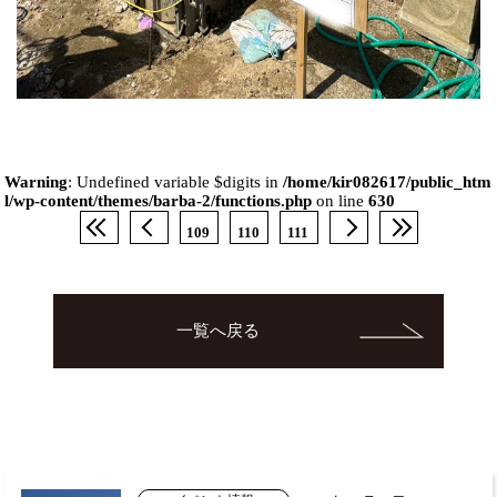
Warning
: Undefined variable $digits in
/home/kir082617/public_htm
l/wp-content/themes/barba-2/functions.php
on line
630
109
110
111
一覧へ戻る