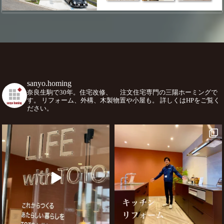
sanyo.homing
奈良生駒で30年。住宅改修、
注文住宅専門の三陽ホーミングで
す。
リフォーム、外構、木製物置や小屋も。
詳しくはHPをご覧く
ださい。