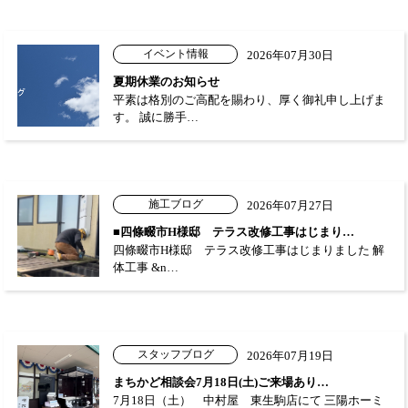
イベント情報
2026年07月30日
夏期休業のお知らせ
平素は格別のご高配を賜わり、厚く御礼申し上げま
す。 誠に勝手…
施工ブログ
2026年07月27日
■四條畷市H様邸 テラス改修工事はじまり…
四條畷市H様邸 テラス改修工事はじまりました 解
体工事 &n…
スタッフブログ
2026年07月19日
まちかど相談会7月18日(土)ご来場あり…
7月18日（土） 中村屋 東生駒店にて 三陽ホーミ