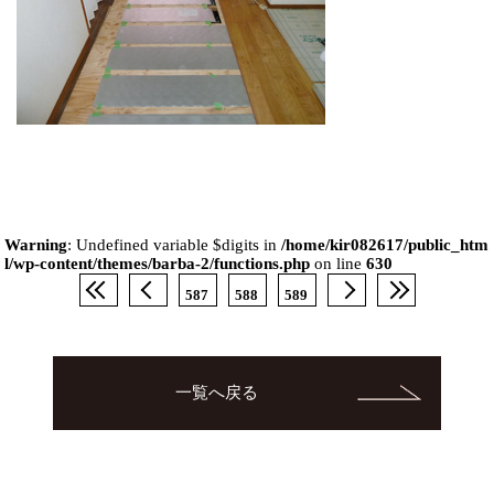
Warning
: Undefined variable $digits in
/home/kir082617/public_htm
l/wp-content/themes/barba-2/functions.php
on line
630
587
588
589
一覧へ戻る