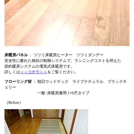
床暖房パネル
： ツツミ床暖房ヒーター ツツミダンデー
安全性に優れた独自の制御システムで、ランニングコストを抑えた
節約暖房システムの電気式床暖房です。
詳しくは
＜＜コチラ＞＞
をご覧ください。
フローリング材
： 朝日ウッドテック ライブナチュラル ブラックチ
ェリー
一般･床暖房兼用 1×6尺タイプ
（Before）