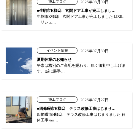
施工ブログ
2026年08月09日
■生駒市K様邸 玄関ドア工事が完工しまし…
生駒市K様邸 玄関ドア工事が完工しました LIXIL
リシェ…
イベント情報
2026年07月30日
夏期休業のお知らせ
平素は格別のご高配を賜わり、厚く御礼申し上げま
す。 誠に勝手…
施工ブログ
2026年07月27日
■四條畷市H様邸 テラス改修工事はじまり…
四條畷市H様邸 テラス改修工事はじまりました 解
体工事 &n…