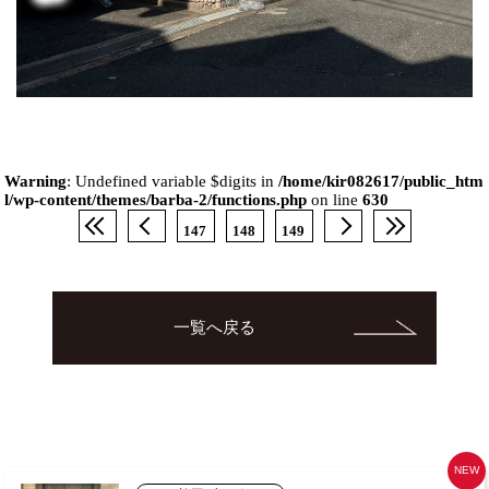
Warning
: Undefined variable $digits in
/home/kir082617/public_htm
l/wp-content/themes/barba-2/functions.php
on line
630
147
148
149
一覧へ戻る
NEW