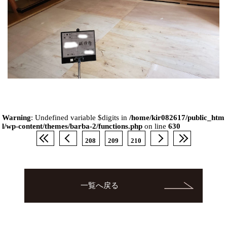
Warning
: Undefined variable $digits in
/home/kir082617/public_htm
l/wp-content/themes/barba-2/functions.php
on line
630
208
209
210
一覧へ戻る