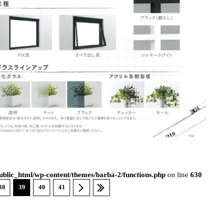
blic_html/wp-content/themes/barba-2/functions.php
on line
630
38
39
40
41