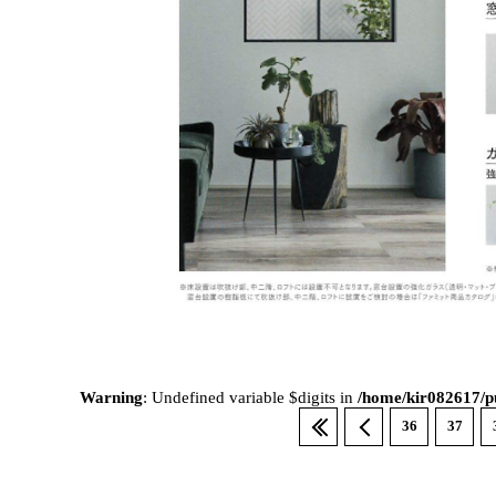
Warning
: Undefined variable $digits in
/home/kir082617/pu
36
37