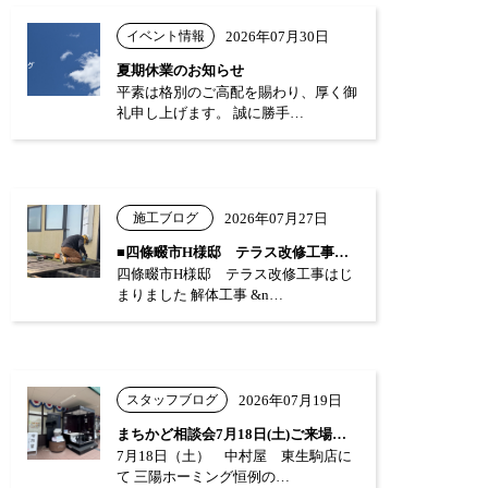
イベント情報
2026年07月30日
夏期休業のお知らせ
平素は格別のご高配を賜わり、厚く御
礼申し上げます。 誠に勝手…
施工ブログ
2026年07月27日
■四條畷市H様邸 テラス改修工事はじまり…
四條畷市H様邸 テラス改修工事はじ
まりました 解体工事 &n…
スタッフブログ
2026年07月19日
まちかど相談会7月18日(土)ご来場あり…
7月18日（土） 中村屋 東生駒店に
て 三陽ホーミング恒例の…