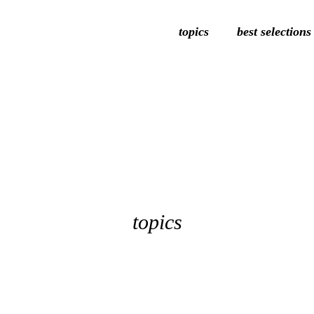
topics
best selections
topics