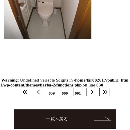
Warning
: Undefined variable $digits in
/home/kir082617/public_htm
l/wp-content/themes/barba-2/functions.php
on line
630
659
660
661
一覧へ戻る